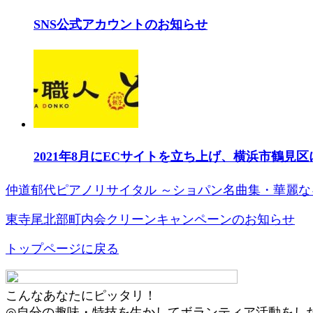
SNS公式アカウントのお知らせ
2021年8月にECサイトを立ち上げ、横浜市鶴見
仲道郁代ピアノリサイタル ～ショパン名曲集・華麗
東寺尾北部町内会クリーンキャンペーンのお知らせ
トップページに戻る
こんなあなたにピッタリ！
◎自分の趣味・特技を生かしてボランティア活動をし