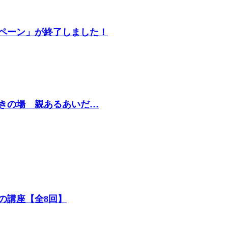
ペーン」が終了しました！
きの場 親あるあいだ…
の講座【全8回】