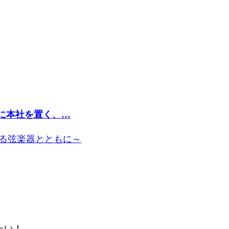
区に本社を置く、…
なる弦楽器とともに～
たい！