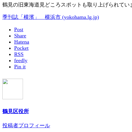
鶴見の旧東海道見どころスポットも取り上げられてい
季刊誌「横濱」 横浜市 (yokohama.lg.jp)
Post
Share
Hatena
Pocket
RSS
feedly
Pin it
鶴見区役所
投稿者プロフィール